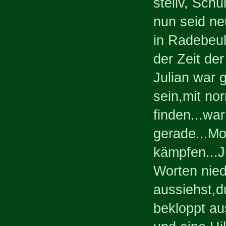
stellv, Sch
nun seid ne
in Radebeul
der Zeit de
Julian war g
sein,mit no
finden...wa
gerade...Mo
kämpfen...Ju
Worten nied
aussiehst,d
bekloppt au