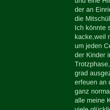
und eine Hi
der an Einri
die Mitschül
Ich könnte 
kacke,weil 
um jeden C
der Kinder i
Trotzphase,
grad ausgez
erfeuen an 
ganz normal
alle meine 
viele glüc