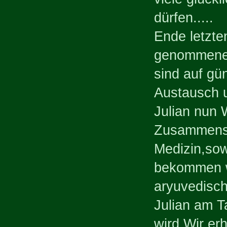
dürfen.....
Ende letzte
genommene,
sind auf gü
Austausch 
Julian nun 
Zusammenst
Medizin,sow
bekommen wi
aryuvedisch
Julian am T
wird.Wir er