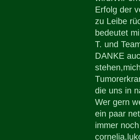
Erfolg der 
zu Leibe rü
bedeutet mi
T. und Tea
DANKE auch 
stehen,mich
Tumorerkran
die uns in 
Wer gern we
ein paar ne
immer noch
cornelia.l