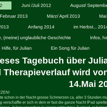
12
Juni /Juli 2012
August/ Septemb
 Februar 2013
März/ April 2013
Mai
2013
Anfang 2014
im Herbst... 201
e, (meine) unglaubliche Geschichte
Infos, 
Hilfe, für Julian
Ein Song für Julian
eses Tagebuch über Juli
 Therapieverlauf wird von
14.Mai 2
ZEN!
tte schon in der Nacht grosse Schmerzen ca. aller 3 Stunden mu
 verschaffte er sich in dem er fast die ganze Nacht IPad spielt