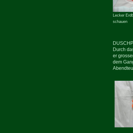
Lecker Erd
schauen
DUSCHPA
Durch das
er grosse
dem Gang 
Abendteu