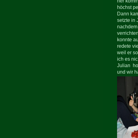
her komme
höchst pe
Dann kam 
setzte in
nachdem M
verrichte
konnte au
redete vi
weil er s
ich es ni
Julian ho
und wir h