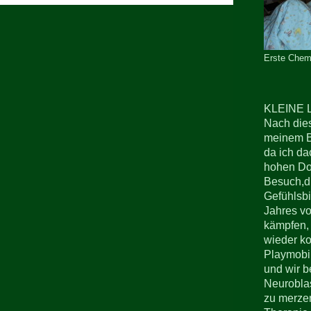
Erste Che
KLEINE 
Nach dies
meinem Be
da ich da
hohen Dos
Besuch,di
Gefühlsbi
Jahres vo
kämpfen, 
wieder ko
Playmobil
und wir b
Neuroblas
zu merzen