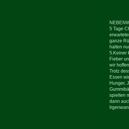
NEBENW
5 Tage Ch
erwartete
ganze Rüc
halten nu
5.Keiner 
Fieber un
wir hoffe
Trotz des
Essen wir
Hunger, J
Gummibäre
spielten 
dann auch
Irgenwann