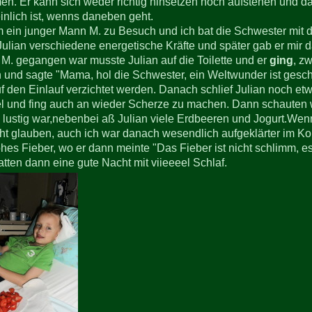
n. Er kann sich weder richtig hinsetzen noch aufstehen und da
inlich ist, wenns daneben geht.
ein junger Mann M. zu Besuch und ich bat die Schwester mit d
 Julian verschiedene energetische Kräfte und später gab er mir 
. gegangen war musste Julian auf die Toilette und er
ging
, z
n und sagte "Mama, hol die Schwester, ein Weltwunder ist gesch
f den Einlauf verzichtet werden. Danach schlief Julian noch et
el und fing auch an wieder Scherze zu machen. Dann schauten w
o lustig war,nebenbei aß Julian viele Erdbeeren und Jogurt.Wenn
cht glauben, auch ich war danach wesendlich aufgeklärter im K
hes Fieber, wo er dann meinte "Das Fieber ist nicht schlimm, es
atten dann eine gute Nacht mit viieeeel Schlaf.