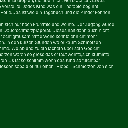
Schmerztropfen, die aber nicht viel brachten. Etwas
e vorstellte. Jedes Kind was ein Therapie beginnt
 Perle.Das ist wie ein Tagebuch und die Kinder können
an sich nur noch krümmte und weinte. Der Zugang wurde
n Dauerschmerzpräperat. Dieses half dann auch nicht,
cht grausam,mittlerweile konnte er nicht mehr
en. In den kurzen Stunden wo er kaum Schmerzen
filme. Wo ab und zu ein lächeln über sein Gesicht
erzen waren so gross das er laut weinte,sich krümmte
ören"Es ist so schlimm wenn das Kind so furchtbar
lossen,sobald er nur einen "Pieps" Schmerzen von sich