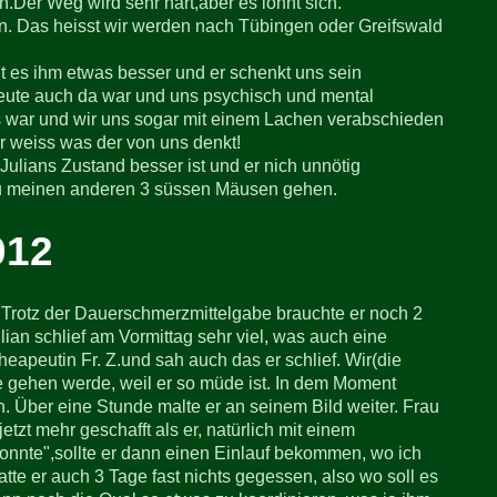
Der Weg wird sehr hart,aber es lohnt sich.
en. Das heisst wir werden nach Tübingen oder Greifswald
t es ihm etwas besser und er schenkt uns sein
heute auch da war und uns psychisch und mental
ns war und wir uns sogar mit einem Lachen verabschieden
r weiss was der von uns denkt!
ulians Zustand besser ist und er nich unnötig
 zu meinen anderen 3 süssen Mäusen gehen.
012
Trotz der Dauerschmerzmittelgabe brauchte er noch 2
ian schlief am Vormittag sehr viel, was auch eine
apeutin Fr. Z.und sah auch das er schlief. Wir(die
e gehen werde, weil er so müde ist. In dem Moment
n. Über eine Stunde malte er an seinem Bild weiter. Frau
tzt mehr geschafft als er, natürlich mit einem
konnte",sollte er dann einen Einlauf bekommen, wo ich
e er auch 3 Tage fast nichts gegessen, also wo soll es