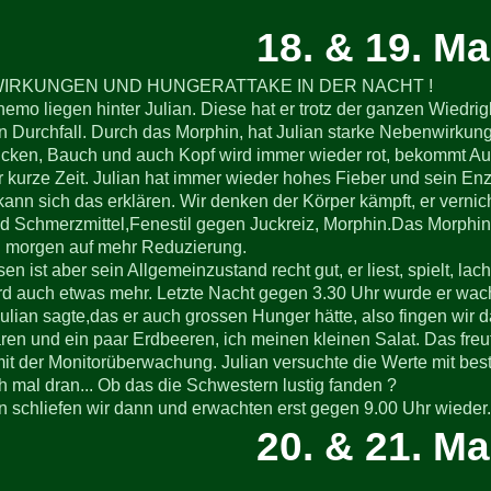
18. & 19. Ma
IRKUNGEN UND HUNGERATTAKE IN DER NACHT !
emo liegen hinter Julian. Diese hat er trotz der ganzen Wiedri
n Durchfall. Durch das Morphin, hat Julian starke Nebenwirkungen
ken, Bauch und auch Kopf wird immer wieder rot, bekommt Auss
r kurze Zeit. Julian hat immer wieder hohes Fieber und sein Enz
kann sich das erklären. Wir denken der Körper kämpft, er vernich
d Schmerzmittel,Fenestil gegen Juckreiz, Morphin.Das Morphin
n morgen auf mehr Reduzierung.
sen ist aber sein Allgemeinzustand recht gut, er liest, spielt, l
d auch etwas mehr. Letzte Nacht gegen 3.30 Uhr wurde er wach 
ulian sagte,das er auch grossen Hunger hätte, also fingen wir 
n und ein paar Erdbeeren, ich meinen kleinen Salat. Das freu
mit der Monitorüberwachung. Julian versuchte die Werte mit bes
 mal dran... Ob das die Schwestern lustig fanden ?
 schliefen wir dann und erwachten erst gegen 9.00 Uhr wieder.
20. & 21. Ma