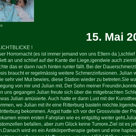
mo
15. Mai 2
LICHTBLICKE !
er Horrornacht (es ist immer jemand von uns Eltern da ),schlie
tt an und schlief auf der Kante der Liege,igendwie auch ziemlic
chte das er dann nach hinten runter fällt. Bei der Dauerschmer
is braucht er regelmässig weitere Schmerzinfusionen. Julian 
e sehr viel Mut bewies, diese Station wieder zu betreten.Sie
egung von mir und Julian mit. Der Sohn meiner Freundin,konnte 
n uns gegangen Julian freute sich über die mitgebrachten Schle
was Julian amüsierte. Auch hatte er dann Lust mit der Kunstthe
mmen, wo Julian mit ihr eine Ritterburg basteln möchte.Irgend
ritterburg bekommen. Angst hatte ich vor der Grossvisite der P
ekamen einen ersten Fahrplan wie es entgültig weiter geht.Juli
tomzellen befallen, aber zum Glück keine Tumore.Ziel ist es je
.Danach wird es ein Antikörpertherapie geben und eine haploid