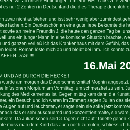
setzen wir all unsere Hoffnungen um eine HEILUNG zu erzielen.
bt es nur 2 Zentren in Deutschland die dies Therapie durchführ
nn zwar nicht aufstehen und isst sehr wenig,aber zumindest geh
tes lächeln.Ein Dankeschön an eine gute liebe Bekannte die 
zt sowie an meine Freundin J. die heute den ganzen Tag bei u
eil uns ein junger Mann in eine komische Situation brachte, we
 und ganzen verließ ich das Krankenhaus mit dem Gefühl, das J
 leidet. Roman löste mich ab und bleibt bei Ihm. Ich konnte
FFEN DAS!!!!!!
16.Mai 2
 UND AB DURCH DIE HECKE !
n wurde am morgen das Dauerschmerzmittel Mophin angesetzt. 
he Infusionen Morpium am Vormittag, um schmerzfrei zu sein. Jul
ung des Medikamentes ist. Gegen mittag kam dann die Kunstthe
er, ein Besuch und ich waren im Zimmer) sagten Julian das si
e Augen auf und leuchteten, er sagte nein sie solle jetzt komme
anach das er sehr ausdauernd und konzentriert malte, sie wäre je
kern! Da Julian schon seid 3 Tagen nicht auf "Toilette gehen 
te muss man dem Kind das auch noch zumuten, schliesslich hatt