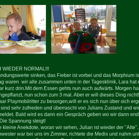
 WIEDER NORMAL!!!
ndungswerte sinken, das Fieber ist vorbei und das Morphium ist
g waren wir alle zusammen unten in der Tagesklinik, Lara hat es
r kurz drin.Mit dem Essen gehts nun auch aufwärts. Morgen h
ngepflanzt, nun schon zum 3 mal. Aber er will dieses Ding nich
aar Playmobilritter zu besorgen,will er es sich nun über sich er
 sind sehr zufrieden und überrascht von Julians Zustand und wi
eldet. Bald wird es dann ein Gespräch geben wo wir dann endl
 Die Spannung steigt!
 kleine Anekdote, woran wir sehen, Julian ist wieder der "Alte".
wester war bei uns im Zimmer, richtete die Medis und nahm unte