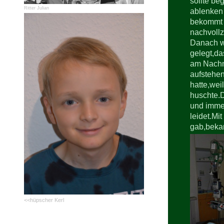
sollte be
Ritter Julian
ablenken 
bekommt s
nachvollz
Danach w
gelegt,da
am Nachm
aufstehe
hatte,wei
huschte.D
und immer
leidet.Mi
gab,bekam
<<hüpscher Kerl