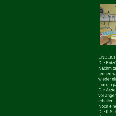
ENDLICH
Die Entzü
Nachmitta
rennen wa
wieder ei
ihm ein p
Die Ärzte
vor angem
erhalten.
Noch eine
Die K.Sch