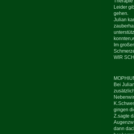
Therapie 
Leider gi
gehen.
Julian ka
zauberhaf
unterstüt
konnten,w
Im großen
Schmerzen
WIR SCHA
MOPHIUM
Bei Julia
zusätzlic
Nebenwirk
K.Schwest
gingen di
Z.sagte d
Augenzwin
dann dach