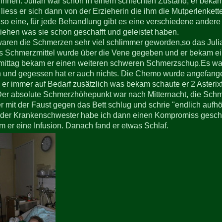
ginnen. Julian war schon in einem schlechten Zustand, er bekam
liess er sich dann von der Erzieherin die ihm die Mutperlenkett
o eine, für jede Behandlung gibt es eine verschiedene andere
iehen was sie schon geschafft und geleistet haben.
aren die Schmerzen sehr viel schlimmer geworden,so das Juli
s Schmerzmittel wurde über die Vene gegeben und er bekam ei
ittag bekam er einen weiteren schweren Schmerzschup.Es war e
n und gegessen hat er auch nichts. Die Chemo wurde angefang
l er immer auf Bedarf zusätzlich was bekam schaute er 2 Asterix
er absolute Schmerzhöhepunkt war nach Mitternacht, die Schm
 mit der Faust gegen das Bett schlug und schrie "endlich aufh
t der Krankenschwester habe ich dann einen Kompromiss gesch
 er eine Infusion. Danach fand er etwas Schlaf.