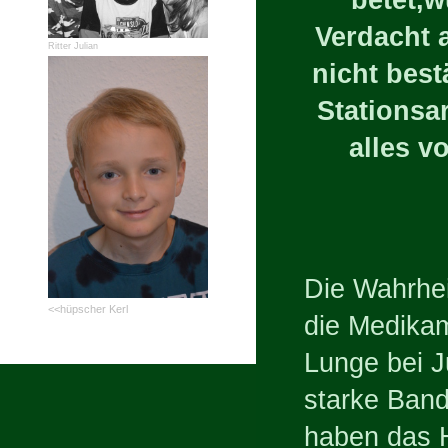
Verdacht a
Ritter Julian
nicht best
Stationsa
alles v
Die Wahrhei
<<hüpscher Kerl
die Medikam
Lunge bei J
starke Band
haben das H