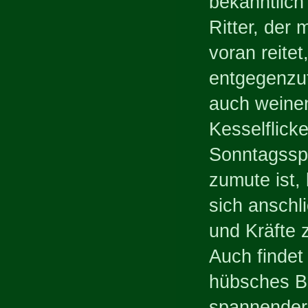
bekanntlich
Ritter, der
voran reite
entgegenzutr
auch weinen
Kesselflicke
Sonntagssp
zumute ist,
sich anschl
und Kräfte 
Auch findet
hübsches Bu
spannender 