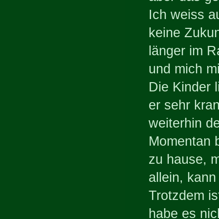
Ich weiss a
keine Zukun
länger im R
und mich mi
Die Kinder 
er sehr kra
weiterhin de
Momentan bi
zu hause, me
allein, kann
Trotzdem is
habe es nic