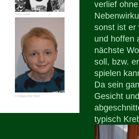
verlief ohn
Nebenwirkun
Ritter Julian
sonst ist er
und hoffen 
nächste Wo
soll, bzw. e
spielen kan
Da sein gan
Gesicht und
<<hüpscher Kerl
abgeschnitt
typisch Kre