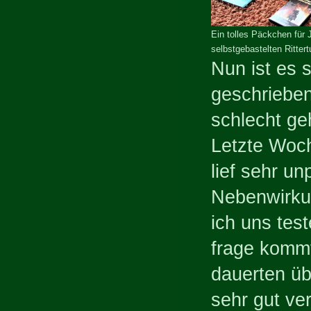
Ein tolles Päckchen für J
selbstgebastelten Rittert
Nun ist es 
geschrieben
schlecht geh
Letzte Woch
lief sehr u
Nebenwirku
ich uns tes
frage komm
dauerten ü
sehr gut ve