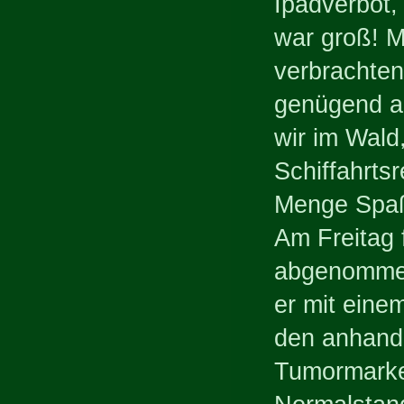
Ipadverbot,
war groß! M
verbrachten
genügend a
wir im Wald
Schiffahrts
Menge Spa
Am Freitag 
abgenommen
er mit eine
den anhand 
Tumormarker