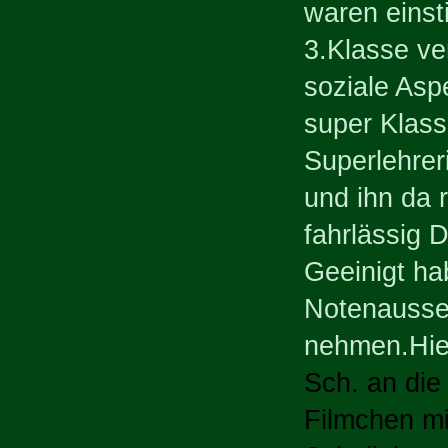
waren einst
3.Klasse ver
soziale Aspe
super Klass
Superlehreri
und ihn da 
fahrlässig 
Geeinigt ha
Notenausse
nehmen.Hie
Sch. an die
Filmchen mi