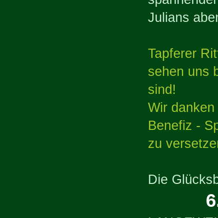
Julians abe
Tapferer Ri
sehen uns b
sind!
Wir danken 
Benefiz - S
zu versetze
Die Glücksb
6