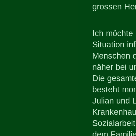
grossen He
Ich möchte 
Situation in
Menschen d
näher bei u
Die gesamte 
besteht mo
Julian und 
Krankenhaus
Sozialarbei
dem Familie