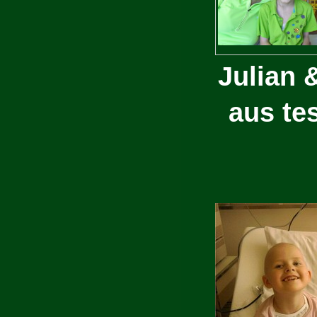
Julian
aus te