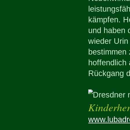
leistungsfä
kämpfen. He
und haben d
wieder Uri
bestimmen z
hoffendlich
Rückgang de
Kinderhe
www.lubadr