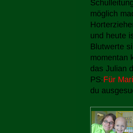
Schulleitung
möglich ma
Horterziehe
und heute i
Blutwerte s
momentan ke
das Julian 
PS:
Für Mar
du ausgesu